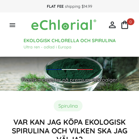
FLAT FEE
shipping $14.99
0



EKOLOGISK CHLORELLA OCH SPIRULINA
Ultra ren - odlad i Europa
Franska experter på premium mikroalger
Spirulina
VAR KAN JAG KÖPA EKOLOGISK
SPIRULINA OCH VILKEN SKA JAG