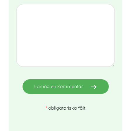
east
Lämna en kommentar
*
obligatoriska fält