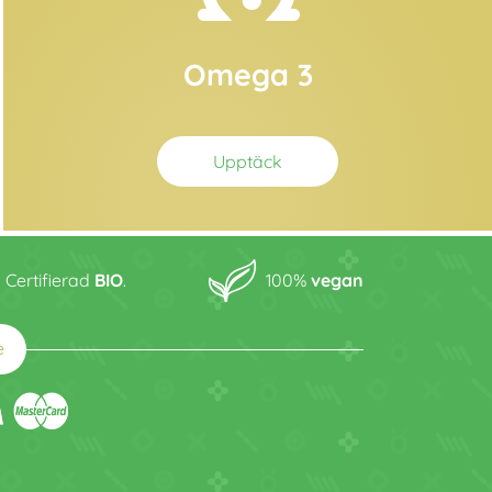
Omega 3
Upptäck
Certifierad
BIO
.
100%
vegan
e