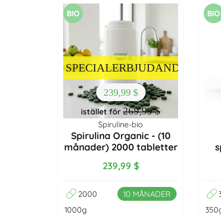
BIO
BIO
SPECIALERBJUDANDE
239,99 $
269,99 $
istället för
Spiruline-bio
Spirulina Organic - (10
månader) 2000 tabletter
s
239,99 $
2000
10 MÅNADER
1000g
350