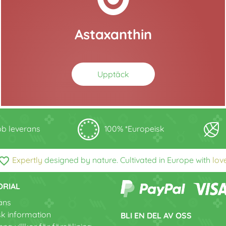
Astaxanthin
Upptäck
b leverans
100% *Europeisk
vorite_border
Expertly
designed by nature. Cultivated in Europe with
lov
ORIAL
ans
sk information
BLI EN DEL AV OSS