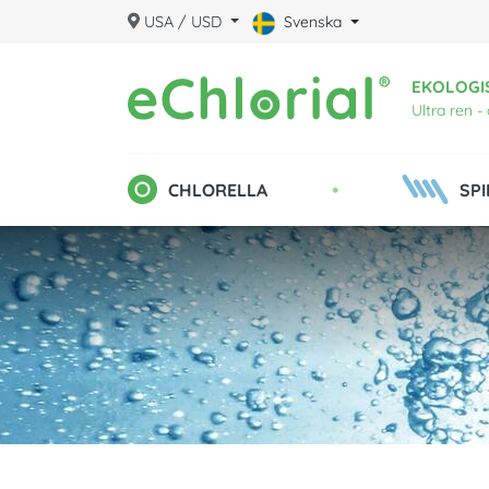
USA / USD
Svenska
EKOLOGI
Ultra ren -
•
CHLORELLA
SPI