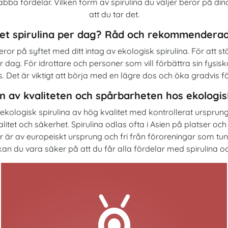
ba fördelar. Vilken form av spirulina du väljer beror på dina
att du tar det.
et spirulina per dag? Råd och rekommenderad
r på syftet med ditt intag av ekologisk spirulina. För att 
dag. För idrottare och personer som vill förbättra sin fysisk
t är viktigt att börja med en lägre dos och öka gradvis för
n av kvaliteten och spårbarheten hos ekologisk
lja ekologisk spirulina av hög kvalitet med kontrollerat urspr
litet och säkerhet. Spirulina odlas ofta i Asien på platser och 
köper är av europeiskt ursprung och fri från föroreningar som t
kan du vara säker på att du får alla fördelar med spirulina o