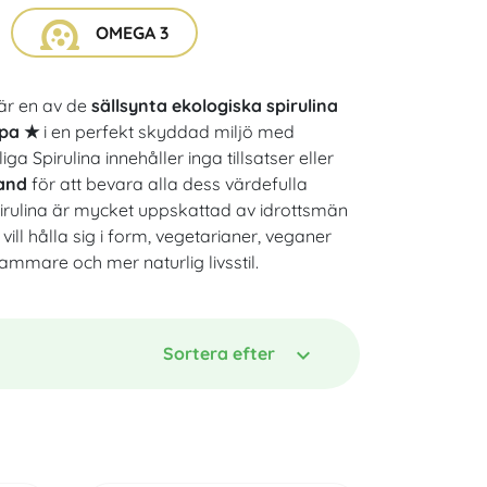
ögonen och synskärpan
OMEGA 3
är en av de
sällsynta ekologiska spirulina
pa ★
i
en perfekt skyddad miljö med
iga Spirulina innehåller inga tillsatser eller
hand
för att bevara alla dess värdefulla
irulina är mycket uppskattad av idrottsmän
ill hålla sig i form, vegetarianer, veganer
mmare och mer naturlig livsstil.
Sortera efter