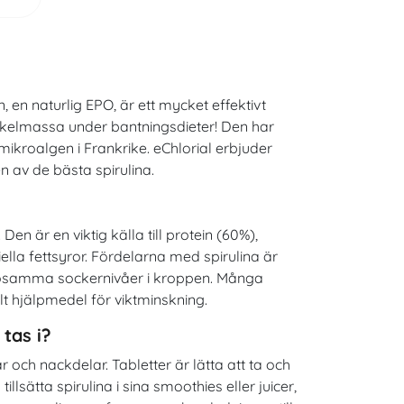
 en naturlig EPO, är ett mycket effektivt
muskelmassa under bantningsdieter! Den har
kroalgen i Frankrike. eChlorial erbjuder
en av de bästa spirulina.
n är en viktig källa till protein (60%),
lla fettsyror. Fördelarna med spirulina är
älsosamma sockernivåer i kroppen. Många
t hjälpmedel för viktminskning.
 tas i?
r och nackdelar. Tabletter är lätta att ta och
llsätta spirulina i sina smoothies eller juicer,