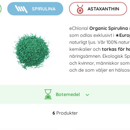
Sammansättning
Bästa ekologiska spirulina
Fördelar med astaxanthin för 
SPIRULINA
ASTAXANTHIN
eChlorial
Organic Spirulina
som odlas exklusivt i
★
Euro
naturligt ljus. Vår 100% naturl
kemikalier och
torkas för 
näringsämnen. Ekologisk Sp
och kvinnor, människor som v
och de som väljer en hälsosa
Botemedel
6
Produkter