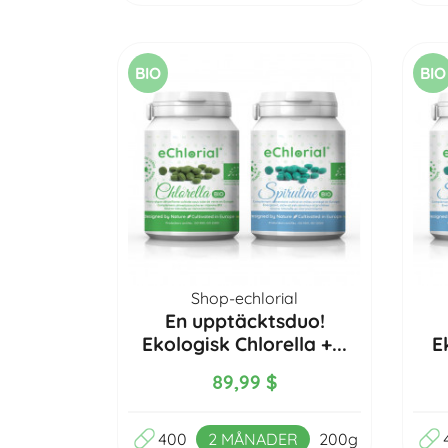
BIO
BIO
Shop-echlorial
En upptäcktsduo!
Ekologisk Chlorella +...
E
89,99 $
400
2 MÅNADER
200g