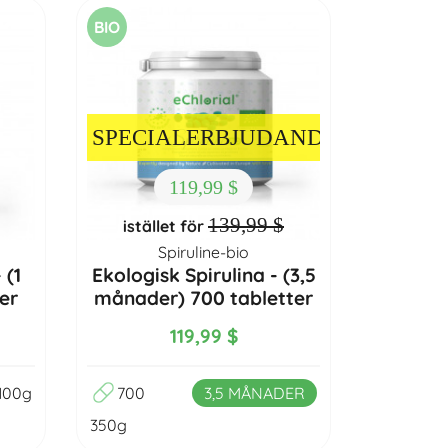
BIO
SPECIALERBJUDANDE
119,99 $
139,99 $
istället för
Spiruline-bio
 (1
Ekologisk Spirulina - (3,5
er
månader) 700 tabletter
119,99 $
100g
700
3,5 MÅNADER
350g