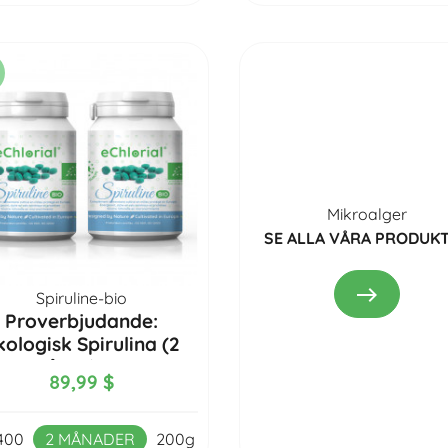
Mikroalger
SE ALLA VÅRA PRODUK
east
Spiruline-bio
Proverbjudande:
kologisk Spirulina (2
månader)...
89,99 $
400
2 MÅNADER
200g