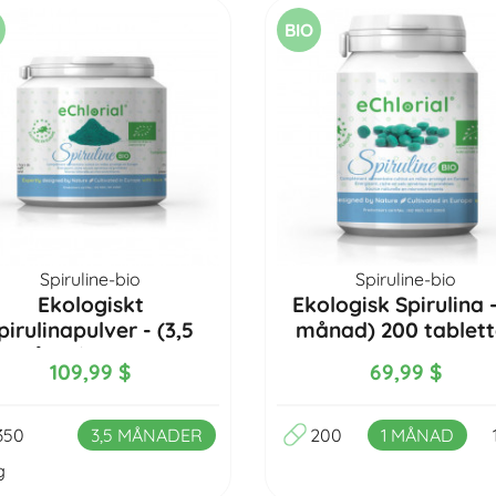
BIO
Spiruline-bio
Spiruline-bio
Ekologiskt
Ekologisk Spirulina -
pirulinapulver - (3,5
månad) 200 tablett
månader) 350g
109,99 $
69,99 $
350
3,5 MÅNADER
200
1 MÅNAD
g