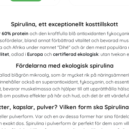
Spirulina, ett exceptionellt kosttillskott
r 60% protein
och den kraftfulla blå antioxidanten fykocyanin,
 hälsofördelar, bland annat förbättrad vitalitet och bevarad 
a och Afrika under namnet "Dihé" och är den mest populära mi
litet
, odlad i
Europa
och
certifierad ekologisk
: utan tvekan 
Fördelarna med ekologisk spirulina
allad blågrön mikroalg, som är mycket rik på näringsämnen! De
innehåller också en superantioxidant, fykocyanin, och essentie
tet, bevarar muskelmassa och hjälper till att upprätthålla h
om positiva effekter på hår och hud, och det är ett värdefull
ter, kapslar, pulver? Vilken form ska Spirulina
) eller pulverform. Var och en av dessa former har sina fördela
exakt dos. Spirulina i pulverform är perfekt för dem som vill ti