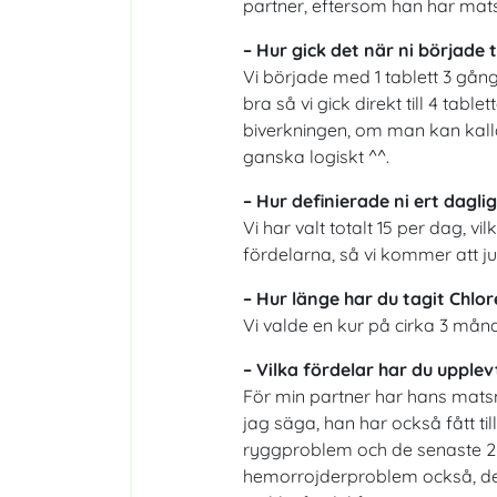
partner, eftersom han har mat
– Hur gick det när ni började 
Vi började med 1 tablett 3 gån
bra så vi gick direkt till 4 tab
biverkningen, om man kan kalla d
ganska logiskt ^^.
– Hur definierade ni ert dagli
Vi har valt totalt 15 per dag, vi
fördelarna, så vi kommer att jus
– Hur länge har du tagit Chlor
Vi valde en kur på cirka 3 månad
– Vilka fördelar har du upplevt
För min partner har hans mats
jag säga, han har också fått ti
ryggproblem och de senaste 2-
hemorrojderproblem också, det 