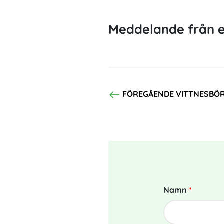
Meddelande från e
west
FÖREGÅENDE VITTNESBÖ
Namn
*