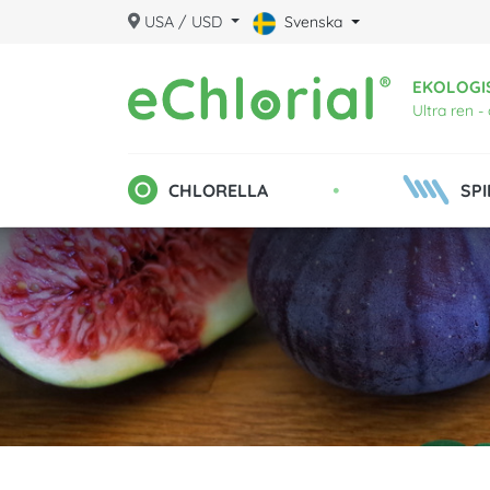
USA / USD
Svenska
EKOLOGI
Ultra ren -
•
CHLORELLA
SPI