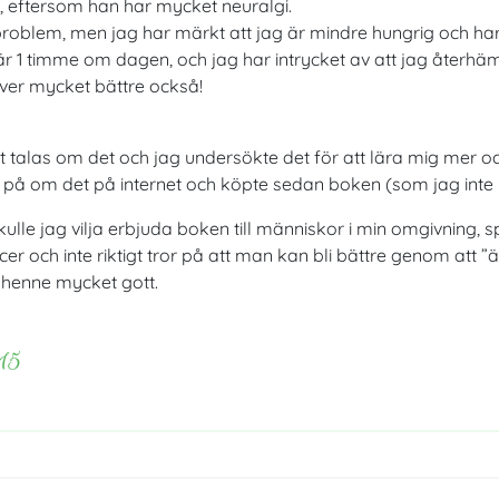
t, eftersom han har mycket neuralgi.
oproblem, men jag har märkt att jag är mindre hungrig och har
r 1 timme om dagen, och jag har intrycket av att jag återhäm
over mycket bättre också!
 talas om det och jag undersökte det för att lära mig mer och
 på om det på internet och köpte sedan boken (som jag inte h
ulle jag vilja erbjuda boken till människor i min omgivning
er och inte riktigt tror på att man kan bli bättre genom att 
a henne mycket gott.
15