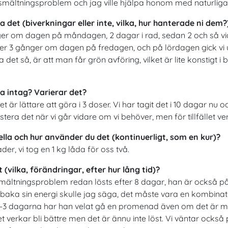
smältningsproblem och jag ville hjälpa honom med naturliga
ta det (biverkningar eller inte, vilka, hur hanterade ni dem?
ger om dagen på måndagen, 2 dagar i rad, sedan 2 och så vid
letter 3 gånger om dagen på fredagen, och på lördagen gick vi 
et så, är att man får grön avföring, vilket är lite konstigt i 
ga intag? Varierar det?
lket är lättare att göra i 3 doser. Vi har tagit det i 10 dagar nu 
tera det när vi går vidare om vi behöver, men för tillfället ve
ella och hur använder du det (kontinuerligt, som en kur)?
er, vi tog en 1 kg låda för oss två.
 (vilka, förändringar, efter hur lång tid)?
mältningsproblem redan lösts efter 8 dagar, han är också på
llbaka sin energi skulle jag säga, det måste vara en kombinat
3 dagarna har han velat gå en promenad även om det är myc
verkar bli bättre men det är ännu inte löst. Vi väntar också