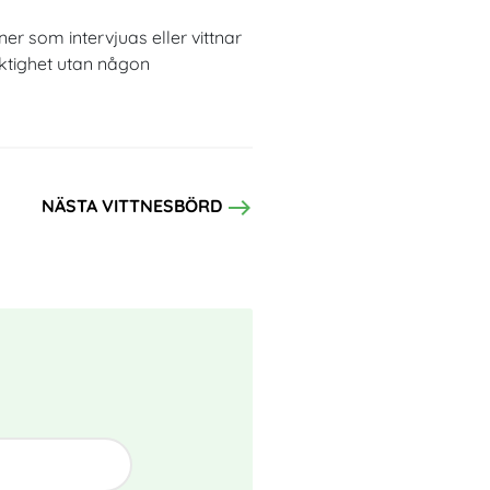
ner som intervjuas eller vittnar
iktighet utan någon
east
NÄSTA VITTNESBÖRD