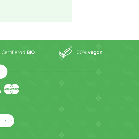
Certifierad
BIO
.
100%
vegan
e
arrow_right_alt
hetsbrev