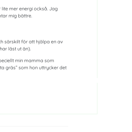
 lite mer energi också. Jag
tar mig bättre.
 särskilt för att hjälpa en av
ar läst ut än).
, speciellt min mamma som
”äta gräs” som hon uttrycker det