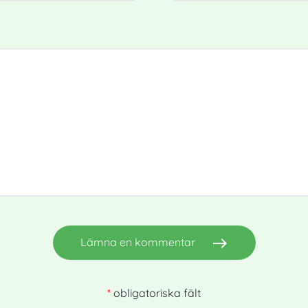
east
Lämna en kommentar
*
obligatoriska fält