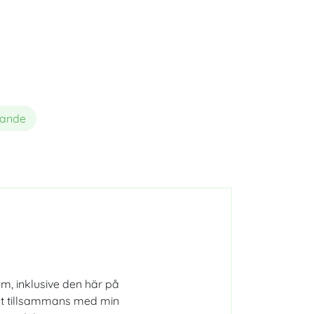
ögonen och synskärpan
nande
m, inklusive den här på
det tillsammans med min