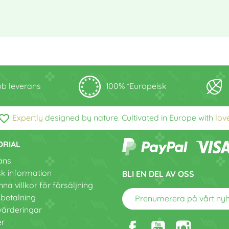
b leverans
100% *Europeisk
vorite_border
Expertly
designed by nature. Cultivated in Europe with
lov
ORIAL
ans
sk information
BLI EN DEL AV OSS
na villkor för försäljning
 betalning
Prenumerera på vårt ny
värderingar
er