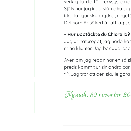
verklig fördel för nervsysteme
Själv har jag inga större häls
idrottar ganska mycket, ungefä
Det som är säkert är att jag s
– Hur upptäckte du Chlorella?
Jag är naturopat, jag hade hört
mina klienter. Jag började läsa
Även om jag redan har en så sk
precis kommit ur sin andra canc
^^. Jag tror att den skulle gör
Nysaah, 30 november 20