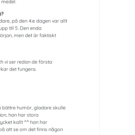
 medel.
)?
are, på den 4:e dagen var allt
upp till 5. Den enda
början, men det är faktiskt
och vi ser redan de första
rkar det fungera.
 bättre humör, gladare skulle
ion, han har stora
ket kallt ^^ han har
 på att se om det finns någon