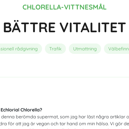
Sammansättning
Bästa ekologiska spirulina
Fördelar med astaxanthin för 
CHLORELLA-VITTNESMÅL
BÄTTRE VITALITET
sionell rådgivning
Trafik
Utmattning
Välbefin
Echlorial Chlorella?
å denna berömda supermat, som jag har läst några artiklar o
dra för att jag är vegan och tar hand om min hälsa. Vi gör 