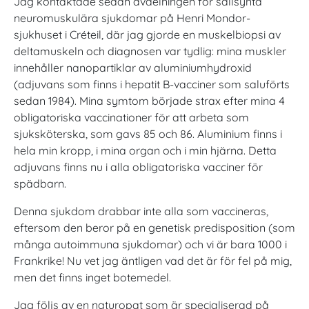
Jag kontaktade sedan avdelningen för sällsynta
neuromuskulära sjukdomar på Henri Mondor-
sjukhuset i Créteil, där jag gjorde en muskelbiopsi av
deltamuskeln och diagnosen var tydlig: mina muskler
innehåller nanopartiklar av aluminiumhydroxid
(adjuvans som finns i hepatit B-vacciner som saluförts
sedan 1984). Mina symtom började strax efter mina 4
obligatoriska vaccinationer för att arbeta som
sjuksköterska, som gavs 85 och 86. Aluminium finns i
hela min kropp, i mina organ och i min hjärna. Detta
adjuvans finns nu i alla obligatoriska vacciner för
spädbarn.
Denna sjukdom drabbar inte alla som vaccineras,
eftersom den beror på en genetisk predisposition (som
många autoimmuna sjukdomar) och vi är bara 1000 i
Frankrike! Nu vet jag äntligen vad det är för fel på mig,
men det finns inget botemedel.
Jag följs av en naturopat som är specialiserad på