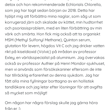
detox och hon rekommenderade Echlorials Chlorella,
som jag har tagit sedan början av 2018. Detta har
hjälpt mig att förbättra mina naglar, som såg ut som
korrugerad järn och skalade av köttet, min hudtorrhet
och psoriasisproblem, med en liten förbättring av min
värk och smärta. Hon fick mig också att ta organiskt
MSM (Methyl Sulfonyl Methane), Quinton serum,
glutation för levern, högdos Vit C och jag dricker vatten
rikt på kiseldioxid (Volvic) på inrådan av professor
Exley, en världsspecialist på aluminium. Jag övervakas
också av professor Authier på Henri Mondor-sjukhuset,
men vi används som försökskaniner eftersom de inte
har tillräcklig erfarenhet av denna sjukdom. Jag har
fått alla mina fyllningar borttagna av en hollistisk
tandläkare och jag letar efter lösningar för att avgifta
så mycket som möjligt!
Om någon har några förslag skulle jag gärna höra
från er :)