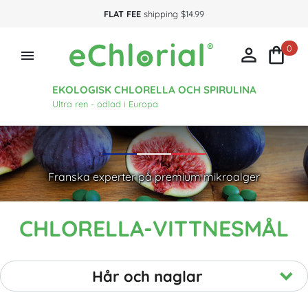
FLAT FEE
shipping $14.99
0



EKOLOGISK CHLORELLA OCH SPIRULINA
Ultra ren - odlad i Europa
Franska experter på premium mikroalger
CHLORELLA-VITTNESMÅL
Hår och naglar