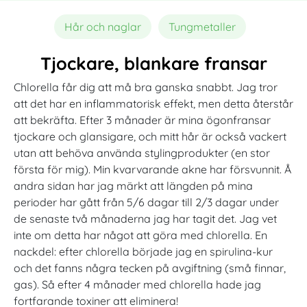
Hår och naglar
Tungmetaller
Tjockare, blankare fransar
Chlorella får dig att må bra ganska snabbt. Jag tror
att det har en inflammatorisk effekt, men detta återstår
att bekräfta. Efter 3 månader är mina ögonfransar
tjockare och glansigare, och mitt hår är också vackert
utan att behöva använda stylingprodukter (en stor
första för mig). Min kvarvarande akne har försvunnit. Å
andra sidan har jag märkt att längden på mina
perioder har gått från 5/6 dagar till 2/3 dagar under
de senaste två månaderna jag har tagit det. Jag vet
inte om detta har något att göra med chlorella. En
nackdel: efter chlorella började jag en spirulina-kur
och det fanns några tecken på avgiftning (små finnar,
gas). Så efter 4 månader med chlorella hade jag
fortfarande toxiner att eliminera!