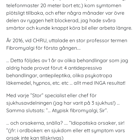
telefonmaster 20 meter bort etc.) kom symtomen
plötsligt tillbaka, och efter några månader var övre
delen av ryggen helt blockerad, jag hade svåra
smärtor och kunde knappt köra bil eller arbeta längre.
År 2016, vid CHRU, uttalade en stor professor termen
Fibromyalgi för första gången….
… Detta följdes av 1 år av olika behandlingar som jag
aldrig hade provat förut: 4 antidepressiva
behandlingar, antiepileptika, olika psykotropa
läkemedel, hypnos, etc. etc … allt med INGA resultat!
Med varje ”Stor” specialist eller chef för
sjukhusavdelningen (jag har varit på 3 sjukhus!) …
Samma slutsats: ”… Atypisk fibromyalgi, Sir”.
… och orsakerna, snälla? …. ”Idiopatiska orsaker, sir!
”(jfr: i ordboken: en sjukdom eller ett symptom vars
orsak inte kan tillskrivas)