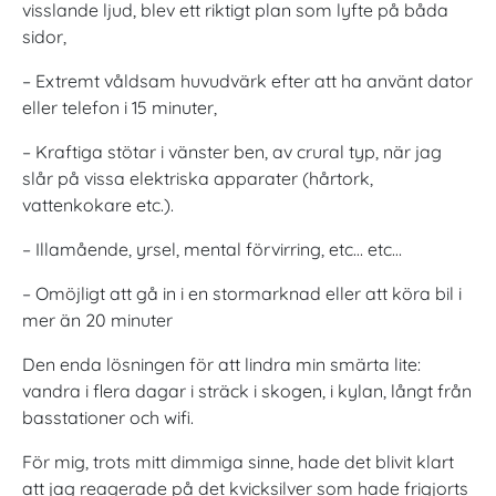
visslande ljud, blev ett riktigt plan som lyfte på båda
sidor,
– Extremt våldsam huvudvärk efter att ha använt dator
eller telefon i 15 minuter,
– Kraftiga stötar i vänster ben, av crural typ, när jag
slår på vissa elektriska apparater (hårtork,
vattenkokare etc.).
– Illamående, yrsel, mental förvirring, etc… etc…
– Omöjligt att gå in i en stormarknad eller att köra bil i
mer än 20 minuter
Den enda lösningen för att lindra min smärta lite:
vandra i flera dagar i sträck i skogen, i kylan, långt från
basstationer och wifi.
För mig, trots mitt dimmiga sinne, hade det blivit klart
att jag reagerade på det kvicksilver som hade frigjorts