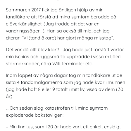
Sommaren 2017 fick jag äntligen hjälp av min
tandläkare att förstå att mina symtom berodde på
elöverkänslighet! (Jag trodde att det var en
vandringssägen! ). Han sa också till mig, och jag
citerar: ”Vi (tandläkare) har gjort många misstag”.
Det var då allt blev klart!… Jag hade just förstått varför
min ischias och ryggsmärta uppträdde i vissa miljöer:
stormarknader, nära Wifi-terminaler etc…
Inom loppet av några dagar tog min tandläkare ut de
sista 4 tandamalgamerna som jag hade kvar i munnen
(jag hade haft 8 eller 9 totalt i mitt liv, vissa av dem i 30
år)
… Och sedan slog katastrofen till, mina symtom
exploderade bokstavligen:
– Min tinnitus, som i 20 år hade varit ett enkelt ensidigt