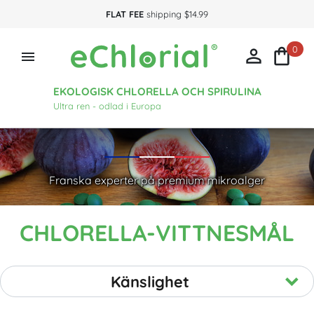
FLAT FEE
shipping $14.99
0



EKOLOGISK CHLORELLA OCH SPIRULINA
Ultra ren - odlad i Europa
Franska experter på premium mikroalger
CHLORELLA-VITTNESMÅL
Känslighet