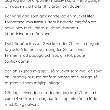
Jag tog Echlorial-pulver i massiv skala: 4 till 5 gånger
om dagen … cirka 12 till 15 gram om dagen.
För varje dag som gick kände jag en mycket liten
förbättring: min tinnitus, som hindrade mig från att
sova, blev mer uthärdlig, de våldsamma
urladdningarna försvann …
Det bör påpekas att 2 veckor efter Chlorella började
jag också ta massiva mängder Glutathione,
fermenterad papaya och Sodium R-Lipoate
(antioxidanter)
och att skydda mig själv så mycket som möjligt: sova i
en Faraday-bur, inte att förglömma att tillbringa så
mycket tid som möjligt i skogen,
När jag skriver dessa rader har jag tagit Chorella i
exakt 4 veckor, och jag har ätit upp min första låda
med 350 g pulver…