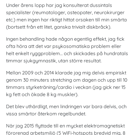
Under årens lopp har jag konsulterat dussintals
specialister (reumatologer, osteopater, neurokirurger
etc.) men ingen har riktigt hittat orsaken till min smärta
(bortsett från ett litet, ganska trivialt diskbråck).
Ingen behandling hade någon egentlig effekt, jag fick
ofta höra att det var psykosomatiska problem eller
helt enkelt ryggproblem… och skickades på hundratals
timmar sjukgymnastik, utan större resultat.
Mellan 2009 och 2014 klarade jag mig delvis empiriskt
genom 30 minuters stretching om dagen och upp till 10
timmars styrketräning/cardio i veckan (jag gick ner 15
kg fett och ökade 8 kg muskler).
Det blev uthärdligt, men lindringen var bara delvis, och
vissa smärtor återkom regelbundet.
När jag 2015 flyttade till en mycket elektromagnetiskt
förorenad arbetsmiljö (5 WiFi-hotspots bredvid mig, 8