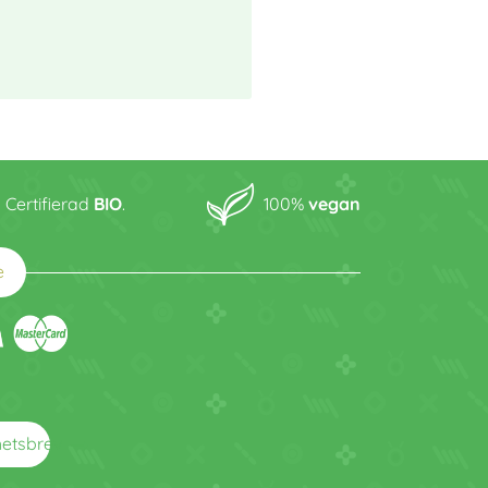
Certifierad
BIO
.
100%
vegan
e
arrow_right_alt
hetsbrev