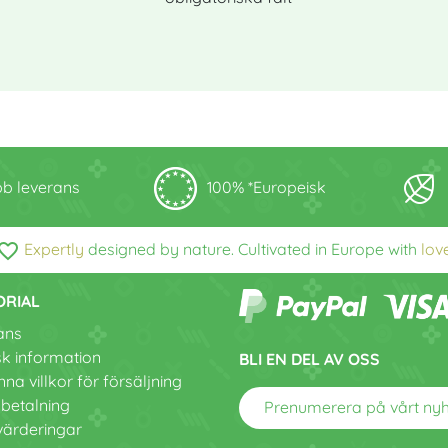
b leverans
100% *Europeisk
vorite_border
Expertly
designed by nature. Cultivated in Europe with
lov
ORIAL
ans
sk information
BLI EN DEL AV OSS
na villkor för försäljning
 betalning
Prenumerera på vårt ny
värderingar