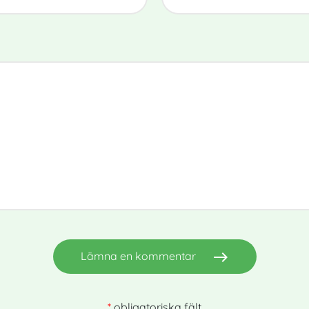
east
Lämna en kommentar
*
obligatoriska fält