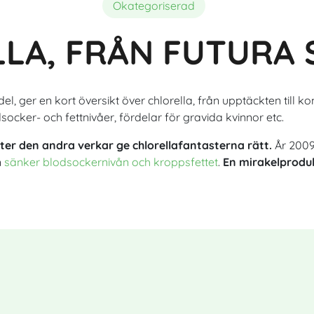
Sammansättning
Bästa ekologiska spirulina
Fördelar med astaxanthin för 
Okategoriserad
LA, FRÅN FUTURA 
del, ger en kort översikt över chlorella, från upptäckten till 
ker- och fettnivåer, fördelar för gravida kvinnor etc.
ter den andra verkar ge chlorellafantasterna rätt.
År 2009
n
sänker blodsockernivån och kroppsfettet
.
En mirakelproduk