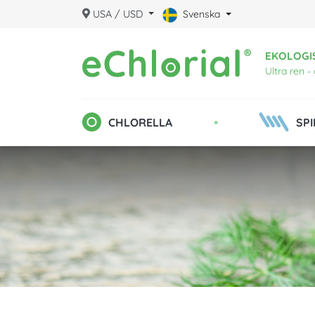
USA / USD
Svenska
EKOLOGI
Ultra ren -
•
CHLORELLA
SPI