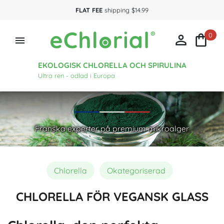
FLAT FEE
shipping $14.99
0



EKOLOGISK CHLORELLA OCH SPIRULINA
Ultra ren - odlad i Europa
Franska experter på premium mikroalger
Chlorella
Okategoriserad
CHLORELLA FÖR VEGANSK GLASS