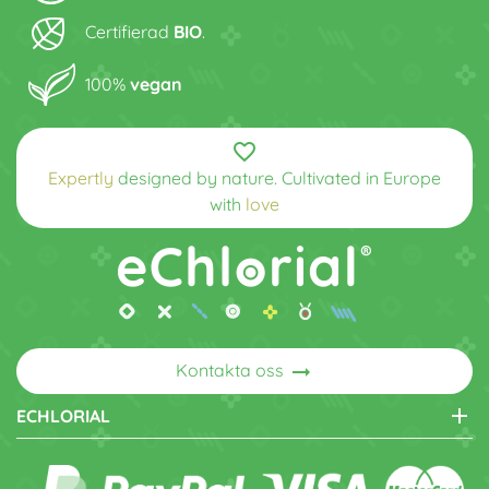
Certifierad
BIO
.
100%
vegan
favorite_border
Expertly
designed by nature. Cultivated in Europe
with
love
arrow_right_alt
Kontakta oss
add
ECHLORIAL