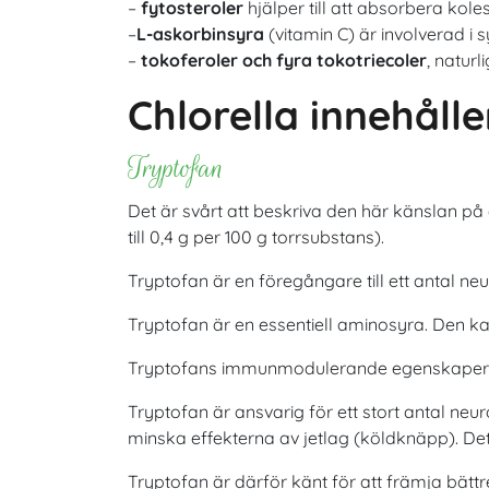
–
fytosteroler
hjälper till att absorbera koles
–
L-askorbinsyra
(vitamin C) är involverad i
–
tokoferoler och fyra tokotriecoler
, naturl
Chlorella innehåll
Tryptofan
Det är svårt att beskriva den här känslan på
till 0,4 g per 100 g torrsubstans).
Tryptofan är en föregångare till ett antal n
Tryptofan är en essentiell aminosyra. Den ka
Tryptofans immunmodulerande egenskaper bid
Tryptofan är ansvarig för ett stort antal neuro
minska effekterna av jetlag (köldknäpp). D
Tryptofan är därför känt för att främja bättre