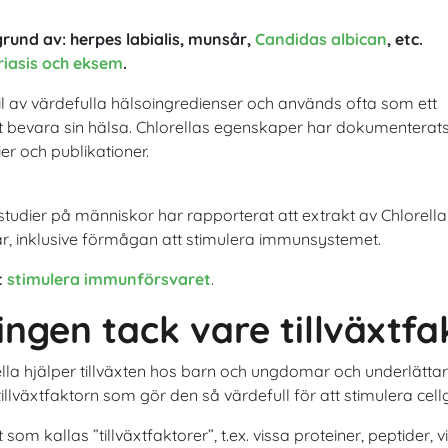
rund av: herpes labialis, munsår,
Candidas albican
, etc.
riasis och eksem
.
ail av värdefulla hälsoingredienser och används ofta som ett
t bevara sin hälsa. Chlorellas egenskaper har dokumenterats
er och publikationer.
a studier på människor har rapporterat att extrakt av Chlorel
elar, inklusive förmågan att stimulera immunsystemet.
t
stimulera immunförsvaret
.
ingen tack vare tillväxtfa
rella hjälper tillväxten hos barn och ungdomar och underlättar
llväxtfaktorn som gör den så värdefull för att stimulera cell
m kallas ”tillväxtfaktorer”, t.ex. vissa proteiner, peptider, vi