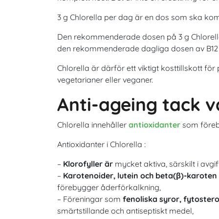
3 g Chlorella per dag är en dos som ska kompl
Den rekommenderade dosen på 3 g Chlorella
den rekommenderade dagliga dosen av B12 (
Chlorella är därför ett viktigt kosttillskott fö
vegetarianer eller veganer.
Anti-ageing tack v
Chlorella innehåller
antioxidanter
som föreb
Antioxidanter i Chlorella :
–
Klorofyller är
mycket aktiva, särskilt i avg
–
Karotenoider, lutein och beta(β)-karoten
förebygger åderförkalkning,
– Föreningar som
fenoliska syror, fytostero
smärtstillande och antiseptiskt medel,