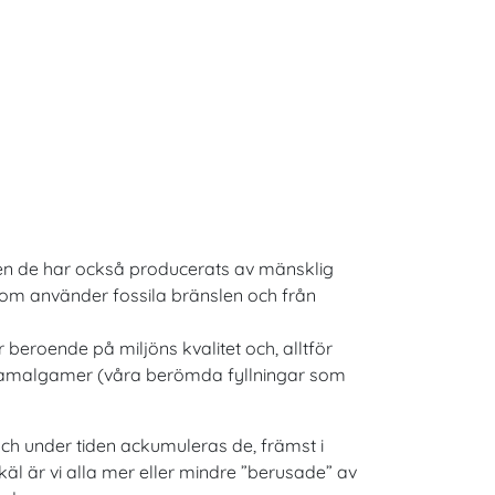
a
men de har också producerats av mänsklig
r som använder fossila bränslen och från
 beroende på miljöns kvalitet och, alltför
andamalgamer (våra berömda fyllningar som
ch under tiden ackumuleras de, främst i
käl är vi alla mer eller mindre ”berusade” av