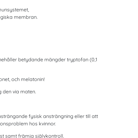
mmunsystemet,
iologiska membran.
innehåller betydande mängder tryptofan (0,1
onet, och melatonin!
g den via maten.
nsträngande fysisk ansträngning eller till att
ionsproblem hos kvinnor.
est samt främja självkontroll.