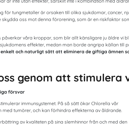
r är inte utan effekter, särskilt inte i kombination med åldra
ing för tungmetaller är orsaken till olika sjukdomar, cancer, 
 skydda oss mot denna förorening, som är en riskfaktor som
verkar våra kroppar, som blir allt känsligare ju äldre vi bli
ra sjukdomens effekter, medan man borde angripa källan till 
t enkelt och naturligt sätt att eliminera de giftiga ämnen
 oss genom att stimulera
liga försvar
 stimulerar immunsystemet. På så sätt ökar Chlorella vår
h med tumörer, och kan förhindra effekterna av åldrande.
förbättring av kvaliteten på sina slemhinnor från och med den