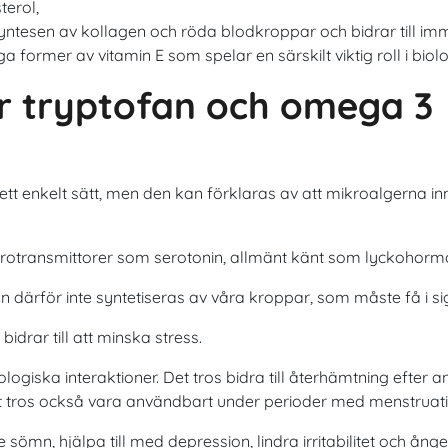
terol,
 syntesen av kollagen och röda blodkroppar och bidrar till i
iga former av vitamin E som spelar en särskilt viktig roll i b
er tryptofan och omega 3
 ett enkelt sätt, men den kan förklaras av att mikroalgerna 
eurotransmittorer som serotonin, allmänt känt som lyckohorm
n därför inte syntetiseras av våra kroppar, som måste få i si
rar till att minska stress.
logiska interaktioner. Det tros bidra till återhämtning efter a
et tros också vara användbart under perioder med menstruat
 sömn, hjälpa till med depression, lindra irritabilitet och ång