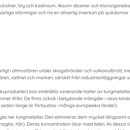
icksilver, bly och kadmium, liksom dioxiner och klororganisk
arliga störningar och ha en allvarlig inverkan på sjukdomar
aturligt i atmosfären under skogsbränder och vulkanutbrott, 
sfären, vattnet och marken, särskilt från industrianläggninga
ruksprodukter) kan innehålla varierande halter av tungmetaller
ommer ifrån. De finns också i betydande mängder i vissa t
t de sedan länge är förbjudna i många europeiska länder).
ryta ner tungmetaller. Den eliminerar dem mycket långsamt o
d, naglar, hår). Deras koncentration ökar med tiden. Av dessa s