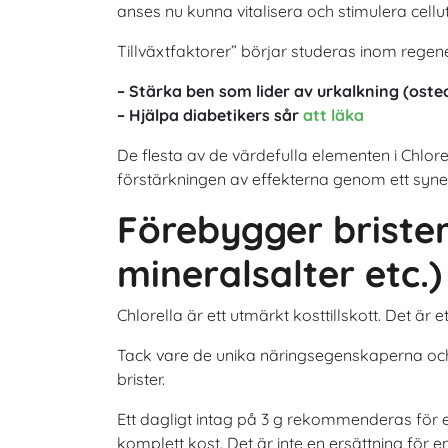
anses nu kunna vitalisera och stimulera cel
Tillväxtfaktorer” börjar studeras inom regener
– Stärka ben som lider av urkalkning (ost
– Hjälpa diabetikers sår
att läka
De flesta av de värdefulla elementen i Chl
förstärkningen av effekterna genom ett syn
Förebygger briste
mineralsalter etc.)
Chlorella är ett utmärkt kosttillskott. Det är 
Tack vare de unika näringsegenskaperna och 
brister.
Ett dagligt intag på 3 g rekommenderas för e
komplett kost. Det är inte en ersättning för e