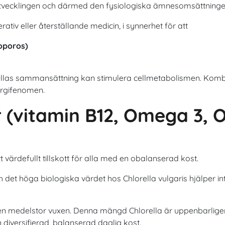
lutvecklingen och därmed den fysiologiska ämnesomsättninge
ativ eller återställande medicin, i synnerhet för att
eoporos)
orellas sammansättning kan stimulera cellmetabolismen. Kom
ergifenomen.
r (vitamin B12, Omega 3, 
ett värdefullt tillskott för alla med en obalanserad kost.
det höga biologiska värdet hos Chlorella vulgaris hjälper in
n medelstor vuxen. Denna mängd Chlorella är uppenbarligen int
n diversifierad, balanserad daglig kost.