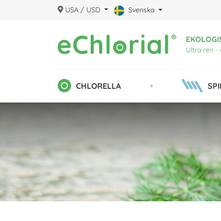
USA / USD
Svenska
EKOLOGI
Ultra ren -
•
CHLORELLA
SPI