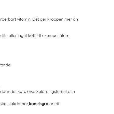
berbart vitamin. Det ger kroppen mer än
ite eller inget kött, till exempel äldre,
rande:
,
ddar det kardiovaskulära systemet och
iska sjukdomar,
kanelsyra
är ett