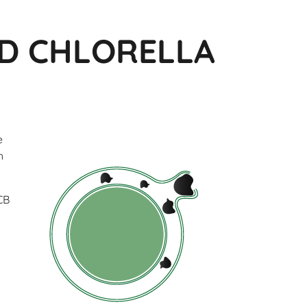
ögonen och synskärpan
D CHLORELLA
e
h
CB