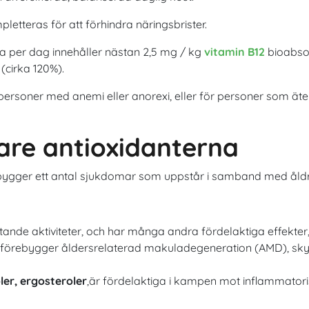
etteras för att förhindra näringsbrister.
 per dag innehåller nästan 2,5 mg / kg
vitamin B12
bioabsor
cirka 120%).
r personer med anemi eller anorexi, eller för personer som äter l
are antioxidanterna
ygger ett antal sjukdomar som uppstår i samband med åld
iftande aktiviteter, och har många andra fördelaktiga effekter
förebygger åldersrelaterad makuladegeneration (AMD), sky
ler, ergosteroler
,är fördelaktiga i kampen mot inflammator