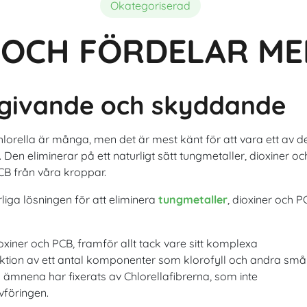
Sammansättning
Bästa ekologiska spirulina
Fördelar med astaxanthin för 
Okategoriserad
 OCH FÖRDELAR ME
igivande och skyddande
hlorella är många, men det är mest känt för att vara ett av d
. Den eliminerar på ett naturligt sätt tungmetaller, dioxiner oc
B från våra kroppar.
rliga lösningen för att eliminera
tungmetaller
, dioxiner och P
oxiner och PCB, framför allt tack vare sitt komplexa
nktion av ett antal komponenter som klorofyll och andra små
 ämnena har fixerats av Chlorellafibrerna, som inte
vföringen.