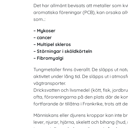
Det har allmänt bevisats att metaller som kv
aromatiska föreningar (PCB), kan orsaka allv
som..:
– Mykoser
– cancer
– Multipel skleros
– Störningar i sköldkörteln
– Fibromyalgi
Tungmetaller finns överallt. De släpps ut n
aktivitet under lång tid. De släpps ut i atmo
vägtransporter.
Dricksvatten och livsmedel (kött, fisk, jordb
ofta, föroreningarna på den plats där de k
fortfarande är tillåtna i Frankrike, trots at
Människans eller djurens kroppar kan inte b
lever, njurar, hjärna, skelett och bihang (hu