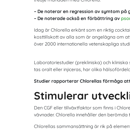
– De noterar en regression av symtom på g
– De noterade också en förbättring av
pso
Idag är Chlorella erkänt som en riktig cockt
kosttillskott av alla som är angelägna om at
över 2000 internationella vetenskapliga studi
Laboratoriestudier (prekliniska) och klinisk
tas oralt eller injiceras, har olika hälsoförd
Studier rapporterar Chlorellas förmåga at
Stimulerar utveckl
Den CGF eller tillväxtfaktor som finns i Chlo
vävnader. Chlorella innehåller den berömda ti
Chlorellas sammansättning är rik på element so