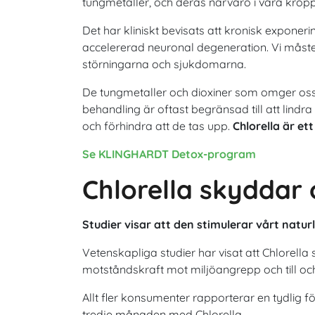
tungmetaller, och deras närvaro i våra kroppa
Det har kliniskt bevisats att kronisk exponer
accelererad neuronal degeneration. Vi måste
störningarna och sjukdomarna.
De tungmetaller och dioxiner som omger oss på
behandling är oftast begränsad till att lind
och förhindra att de tas upp.
Chlorella är et
Se KLINGHARDT Detox-program
Chlorella skyddar
Studier visar att den stimulerar vårt natur
Vetenskapliga studier har visat att Chlorella
motståndskraft mot miljöangrepp och till oc
Allt fler konsumenter rapporterar en tydlig 
tredje månaden med Chlorella.