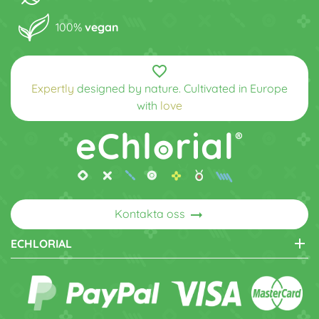
100%
vegan
favorite_border
Expertly
designed by nature. Cultivated in Europe
with
love
arrow_right_alt
Kontakta oss
add
ECHLORIAL