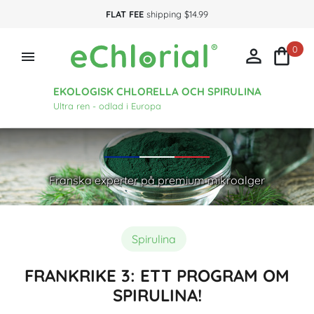
FLAT FEE
shipping $14.99
0



EKOLOGISK CHLORELLA OCH SPIRULINA
Ultra ren - odlad i Europa
Franska experter på premium mikroalger
Spirulina
FRANKRIKE 3: ETT PROGRAM OM
SPIRULINA!