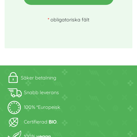
*
obligatoriska fält
Säker betalning
Snabb leverans
100% *Europeisk
Certifierad
BIO
.
100%
vegan