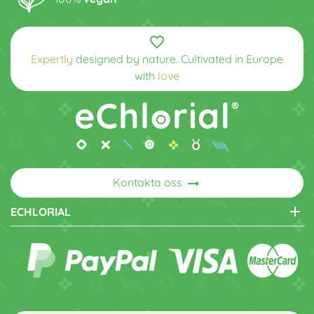
favorite_border
Expertly
designed by nature. Cultivated in Europe
with
love
arrow_right_alt
Kontakta oss
add
ECHLORIAL