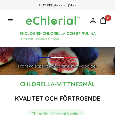
FLAT FEE
shipping $14.99
0



EKOLOGISK CHLORELLA OCH SPIRULINA
Ultra ren - odlad i Europa
Franska experter på premium mikroalger
CHLORELLA-VITTNESMÅL
KVALITET OCH FÖRTROENDE
Chlorella eChlorial kvalitet