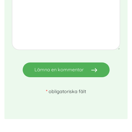
east
Lämna en kommentar
*
obligatoriska fält