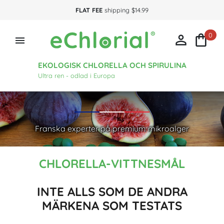
FLAT FEE
shipping $14.99
0



EKOLOGISK CHLORELLA OCH SPIRULINA
Ultra ren - odlad i Europa
Franska experter på premium mikroalger
CHLORELLA-VITTNESMÅL
INTE ALLS SOM DE ANDRA
MÄRKENA SOM TESTATS