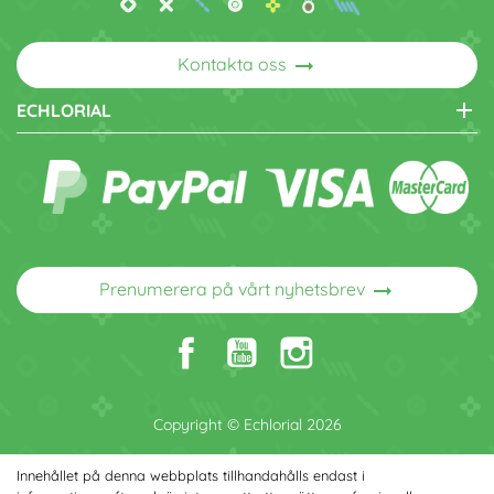
arrow_right_alt
Kontakta oss
add
ECHLORIAL
arrow_right_alt
Prenumerera på vårt nyhetsbrev
Copyright © Echlorial 2026
Innehållet på denna webbplats tillhandahålls endast i