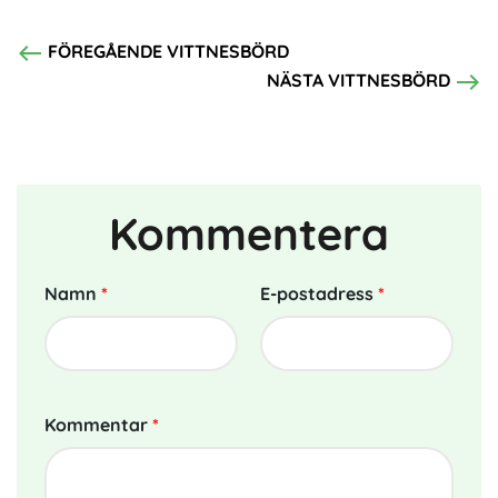
west
FÖREGÅENDE VITTNESBÖRD
east
NÄSTA VITTNESBÖRD
Kommentera
Namn
*
E-postadress
*
Kommentar
*