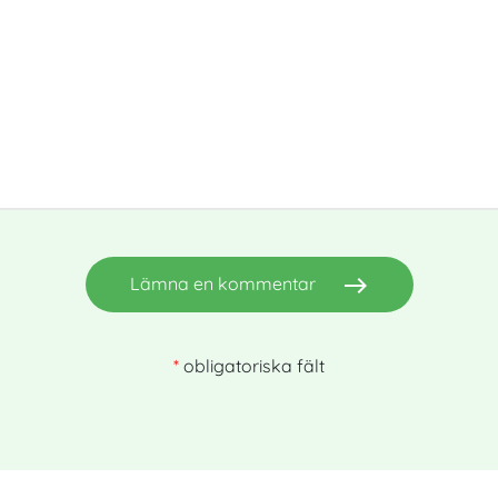
east
Lämna en kommentar
*
obligatoriska fält