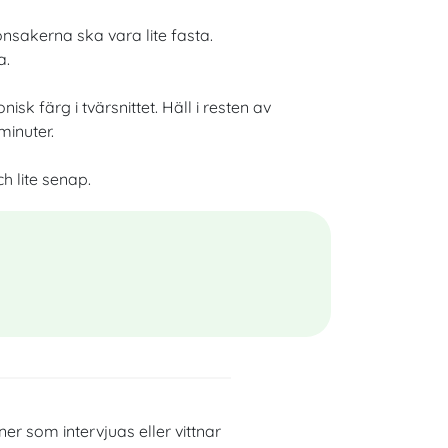
nsakerna ska vara lite fasta.
a.
k färg i tvärsnittet. Häll i resten av
minuter.
h lite senap
.
ner som intervjuas eller vittnar