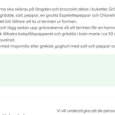
a ska skäras på längden och broccolin delas i buketter. Grö
 grädde, salt, peppar, en gnutta Espelettepeppar och Chlorell
blir lättare att ta ut terrinen ur
formen
.
och lägg sedan upp grönsakerna så att terrinen får en harmonis
Vik tillbaka bakplåtspapperet och grädda i bain-marie i ca 50 
 svalnat
.
 med majonnäs eller grekisk yoghurt med salt och peppar oc
Vi vill understryka att de perso