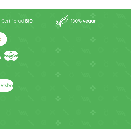
Certifierad
BIO
.
100%
vegan
e
arrow_right_alt
hetsbrev