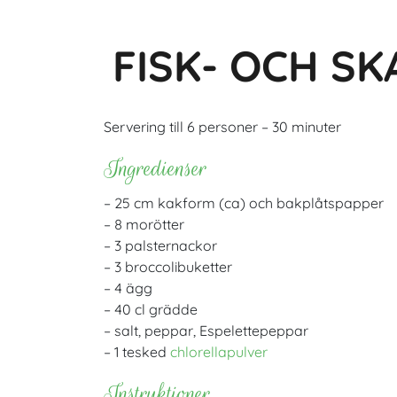
FISK- OCH S
Servering till 6 personer – 30 minuter
Ingredienser
– 25 cm kakform (ca) och bakplåtspapper
– 8 morötter
– 3 palsternackor
– 3 broccolibuketter
– 4 ägg
– 40 cl grädde
– salt, peppar, Espelettepeppar
– 1 tesked
chlorellapulver
Instruktioner