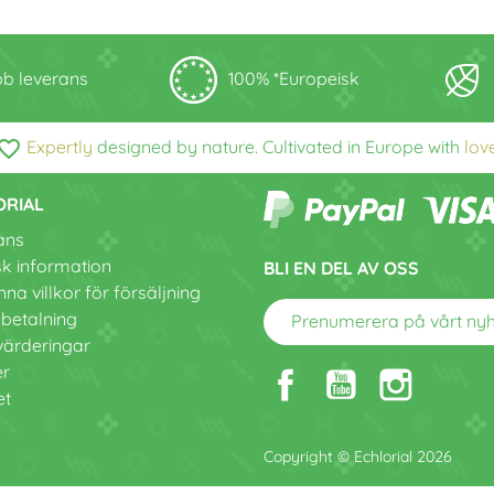
b leverans
100% *Europeisk
vorite_border
Expertly
designed by nature. Cultivated in Europe with
lov
ORIAL
ans
sk information
BLI EN DEL AV OSS
na villkor för försäljning
 betalning
Prenumerera på vårt ny
värderingar
er
et
Copyright © Echlorial 2026