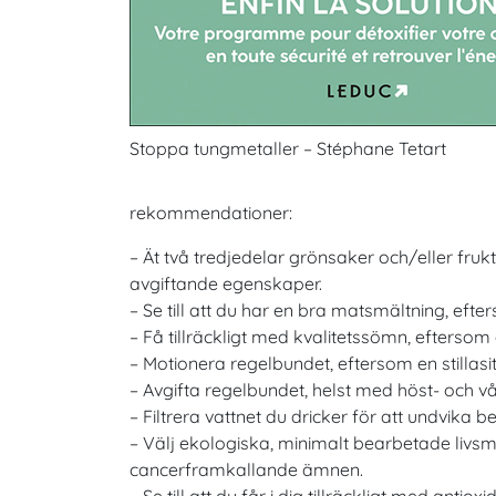
Stoppa tungmetaller – Stéphane Tetart
rekommendationer:
– Ät två tredjedelar grönsaker och/eller fruk
avgiftande egenskaper.
– Se till att du har en bra matsmältning, eft
– Få tillräckligt med kvalitetssömn, eftersom
– Motionera regelbundet, eftersom en stillasit
– Avgifta regelbundet, helst med höst- och vå
– Filtrera vattnet du dricker för att undvik
– Välj ekologiska, minimalt bearbetade livs
cancerframkallande ämnen.