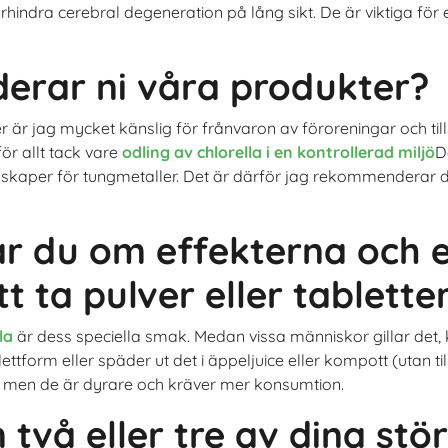
örhindra cerebral degeneration på lång sikt. De är viktiga för 
erar ni våra produkter?
r är jag mycket känslig för frånvaron av föroreningar och till
ör allt tack vare
odling av chlorella i en kontrollerad miljö
D
nskaper för tungmetaller. Det är därför jag rekommenderar 
ar du om effekterna och 
t ta pulver eller tablette
la
är dess speciella smak. Medan vissa människor gillar det, k
ettform eller späder ut det i äppeljuice eller kompott (utan t
v, men de är dyrare och kräver mer konsumtion.
två eller tre av dina st