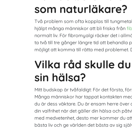
som naturläkare?
Två problem som ofta kopplas till tungmetall
hjälpt många människor att bli friska från
fi
normalt liv. För fibromyalgi räcker det i all
ta två till tre gånger längre tid att behan
möjligt att komma till rätta med problemet.
Vilka råd skulle du 
sin hälsa?
Mitt budskap är tvåfaldigt: För det första, 
Många människor har tappat kontakten med s
du är dess väktare. Du är ensam herre över d
din valfrihet när det gäller din hälsa och på
med medvetenhet, desto mer kommer du att veta
bästa liv och ge världen det bästa av sig själ