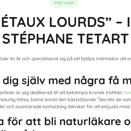
Sammansättning
Bästa ekologiska spirulina
Fördelar med astaxanthin för 
Intervjuer
MÉTAUX LOURDS” – 
STÉPHANE TETART
i över tio år och specialiserat sig på att hjälpa människor att
 dig själv med några få 
rtister är jag dedikerad till att bekämpa kronisk trötthet,
tun
naturlig hälsa, bland annat den bästsäljande ”Secrets de natu
er och avancerade biohacking-tekniker för att erbjuda mina k
a för att bli naturläkare 