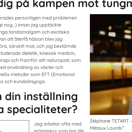
 dig på kampen mot tungm
nterades personligen med problemen
gt nog…) innan jag upptäckte
många tandamalgam och exotiska
ävan att återfå hälsan blev jag
öra, särskilt mat, och jag bestämde
g studerade dietetik, kinesisk medicin,
herapi och framför allt naturopati, som
med användning av växter och
ionella metoder som EFT (Emotional
ss och kundaliniyoga.
din inställning
a specialiteter?
Stéphane TETART – N
Jag arbetar ofta med
Métaux Lourds”.
människor som har lite