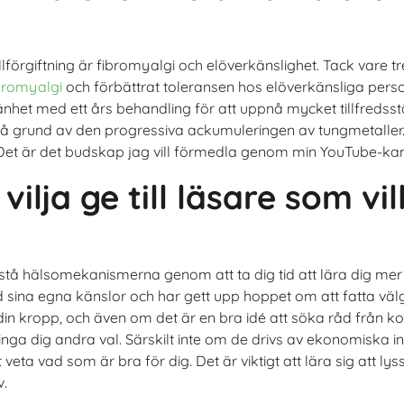
förgiftning är fibromyalgi och elöverkänslighet. Tack vare t
bromyalgi
och förbättrat toleransen hos elöverkänsliga persone
mänhet med ett års behandling för att uppnå mycket tillfreds
dla på grund av den progressiva ackumuleringen av tungmetall
 Det är det budskap jag vill förmedla genom min YouTube-ka
vilja ge till läsare som vil
förstå hälsomekanismerna genom att ta dig tid att lära dig me
ina egna känslor och har gett upp hoppet om att fatta välgr
in kropp, och även om det är en bra idé att söka råd från ko
tvinga dig andra val. Särskilt inte om de drivs av ekonomiska 
 vad som är bra för dig. Det är viktigt att lära sig att lyssn
v.