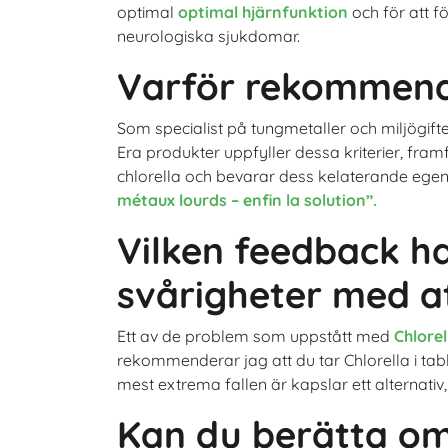
optimal
optimal hjärnfunktion
och för att f
neurologiska sjukdomar.
Varför rekommend
Som specialist på tungmetaller och miljögifte
Era produkter uppfyller dessa kriterier, framf
chlorella och bevarar dess kelaterande ege
métaux lourds – enfin la solution”.
Vilken feedback h
svårigheter med at
Ett av de problem som uppstått med
Chlorel
rekommenderar jag att du tar Chlorella i tabl
mest extrema fallen är kapslar ett alternati
Kan du berätta om 