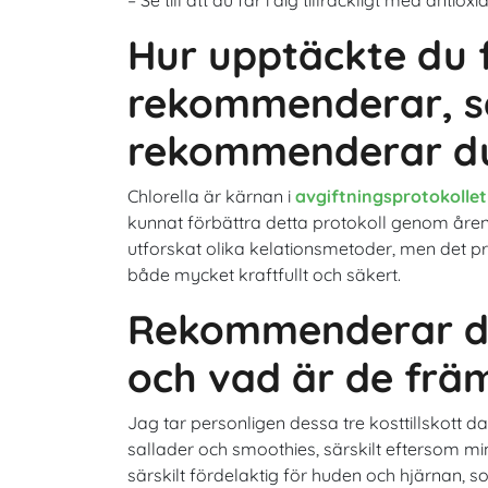
– Se till att du får i dig tillräckligt med an
Hur upptäckte du f
rekommenderar, sär
rekommenderar du
Chlorella är kärnan i
avgiftningsprotokollet 
kunnat förbättra detta protokoll genom åren 
utforskat olika kelationsmetoder, men det pr
både mycket kraftfullt och säkert.
Rekommenderar du 
och vad är de främ
Jag tar personligen dessa tre kosttillskott da
sallader och smoothies, särskilt eftersom mi
särskilt fördelaktig för huden och hjärnan, som