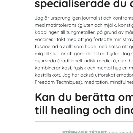
specialiserade du
Jag är ursprungligen journalist och konfro
med matintolerans (gluten och mjölk, konsti
kopplingen till tungmetaller, på grund av 
vacciner. I takt med att jag fortsatte min str
fascinerad av allt som hade med hälsa att g
mig till slut för att göra det till mitt yrke. Ja
ayurveda (traditionell indisk medicin), nutrit
kombinerar kost, fysisk och mental hygien 
kosttillskott. Jag har också utforskat emot
Freedom Techniques), meditation, mindfulne
Kan du berätta om 
till healing och din