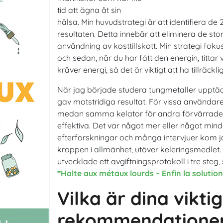
tid att ägna åt sin
hälsa. Min huvudstrategi är att identifiera 
resultaten. Detta innebär att eliminera de st
användning av kosttillskott. Min strategi fok
och sedan, när du har fått den energin, tittar 
kräver energi, så det är viktigt att ha tillräckli
När jag började studera tungmetaller upptäc
gav motstridiga resultat. För vissa användare
medan samma kelator för andra förvärrade s
effektiva. Det var något mer eller något mind
efterforskningar och många intervjuer kom jag
kroppen i allmänhet, utöver keleringsmedlet.
utvecklade ett avgiftningsprotokoll i tre steg,
”Halte aux métaux lourds – Enfin la solution
Vilka är dina vikti
rekommendationer