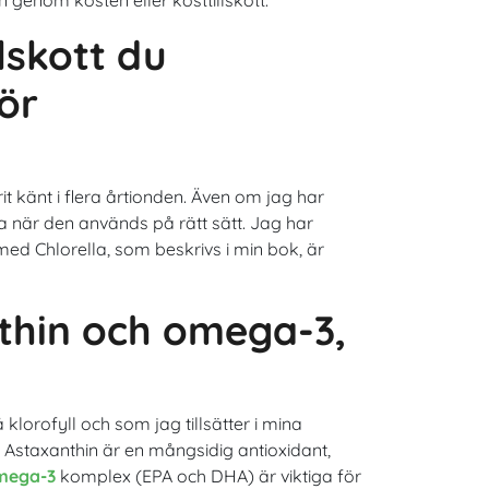
n genom kosten eller kosttillskott.
lskott du
ör
it känt i flera årtionden. Även om jag har
a när den används på rätt sätt. Jag har
med Chlorella, som beskrivs i min bok, är
thin och omega-3,
klorofyll och som jag tillsätter i mina
. Astaxanthin är en mångsidig antioxidant,
mega-3
komplex (EPA och DHA) är viktiga för