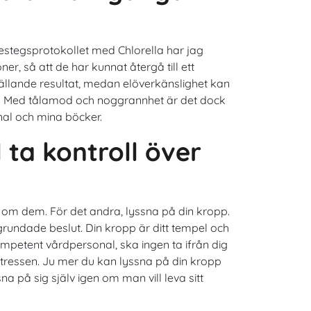
restegsprotokollet med Chlorella har jag
r, så att de har kunnat återgå till ett
ställande resultat, medan elöverkänslighet kan
er. Med tålamod och noggrannhet är det dock
nal och mina böcker.
l ta kontroll över
r om dem. För det andra, lyssna på din kropp.
undade beslut. Din kropp är ditt tempel och
mpetent vårdpersonal, ska ingen ta ifrån dig
intressen. Ju mer du kan lyssna på din kropp
a på sig själv igen om man vill leva sitt