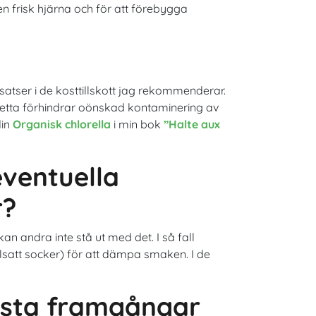
en frisk hjärna och för att förebygga
satser i de kosttillskott jag rekommenderar.
etta förhindrar oönskad kontaminering av
din
Organisk chlorella
i min bok
”Halte aux
eventuella
r?
an andra inte stå ut med det. I så fall
illsatt socker) för att dämpa smaken. I de
örsta framgångar