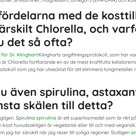
tioxidanter, B-vitaminer, magnesium, omega-3 (EPA-DHA) och koli
ördelarna med de kosttil
skilt Chlorella, och varf
 det så ofta?
för Dr. Klinghart
Klingharts avgiftningsprotokoll, som har var
är Chlorella fortfarande en av de mest kraftfulla kelatorern
otokoll som jag har utvecklat för att eliminera tungmetaller 
även spirulina, astaxan
sta skälen till detta?
gligen. Spirulina
spirulina
är ett superlivsmedel som är rikt på 
n kost huvudsakligen är vegetarisk eller till och med vegansk
 jag tar särskilt när jag reser till soliga regioner. Slutligen
o