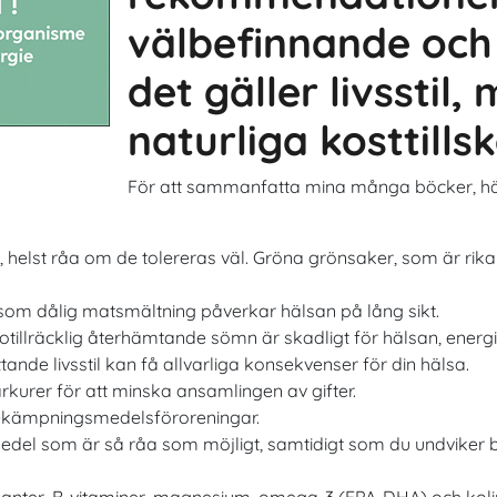
välbefinnande och 
det gäller livsstil,
naturliga kosttills
För att sammanfatta mina många böcker, här
t, helst råa om de tolereras väl. Gröna grönsaker, som är rika
ersom dålig matsmältning påverkar hälsan på lång sikt.
 otillräcklig återhämtande sömn är skadligt för hälsan, energ
tande livsstil kan få allvarliga konsekvenser för din hälsa.
rkurer för att minska ansamlingen av gifter.
a bekämpningsmedelsföroreningar.
medel som är så råa som möjligt, samtidigt som du undviker b