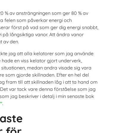
de 20 % av ansträngningen som ger 80 % av
ora felen som påverkar energi och
userar först på vad som ger dig energi snabbt,
vi på långsiktiga vanor. Att ändra vanor
gt av den.
kte jag att alla kelatorer som jag använde
 hade en viss kelator gjort underverk,
ituationen, medan andra visade sig vara
re som gjorde skillnaden. Efter en hel del
 fram till att skillnaden låg i att ta hand om
 Det var tack vare denna förståelse som jag
 som jag beskriver i detalj i min senaste bok
”.
gaste
 för