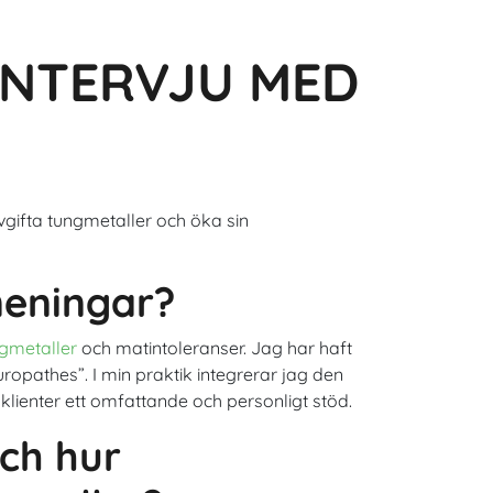
ögonen och synskärpan
INTERVJU MED
 avgifta tungmetaller och öka sin
meningar?
gmetaller
och matintoleranser. Jag har haft
ropathes”. I min praktik integrerar jag den
lienter ett omfattande och personligt stöd.
och hur