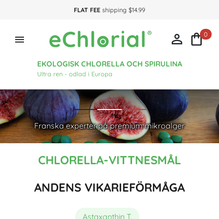
FLAT FEE
shipping $14.99
0



EKOLOGISK CHLORELLA OCH SPIRULINA
Ultra ren - odlad i Europa
Franska experter på premium mikroalger
CHLORELLA-VITTNESMÅL
ANDENS VIKARIEFÖRMÅGA
Astaxanthin T.