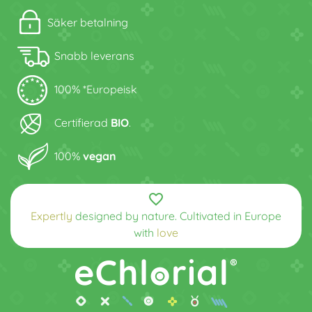
Säker betalning
Snabb leverans
100% *Europeisk
Certifierad
BIO
.
100%
vegan
favorite_border
Expertly
designed by nature. Cultivated in Europe
with
love