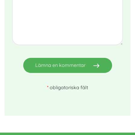
east
Lämna en kommentar
*
obligatoriska fält