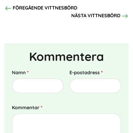
west
FÖREGÅENDE VITTNESBÖRD
east
NÄSTA VITTNESBÖRD
Kommentera
Namn
*
E-postadress
*
Kommentar
*