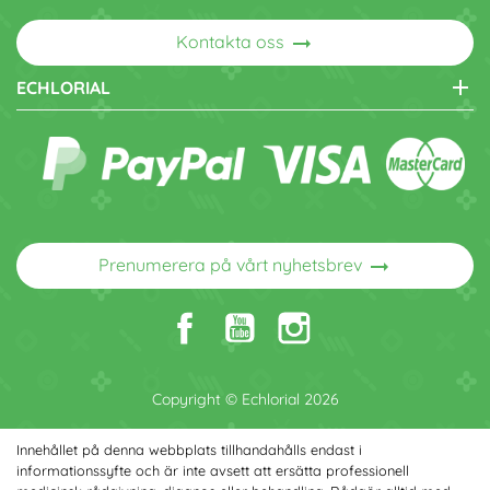
arrow_right_alt
Kontakta oss
add
ECHLORIAL
arrow_right_alt
Prenumerera på vårt nyhetsbrev
Copyright © Echlorial 2026
Innehållet på denna webbplats tillhandahålls endast i
informationssyfte och är inte avsett att ersätta professionell