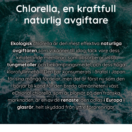
Chlorella, en kraftfull
naturlig avgiftare
Ekologisk
chlorella är den mest effektiva
naturliga
avgiftaren
som vi känner till idag, tack vare dess
kelaterande membran, som absorberar vissa
tungmetaller
och bekämpningsmedel, och dess höga
klorofyllinnehåll! Den har konsumerats i åratal i Japan
för sina många fördelar, men det är först nu som den
börjar bli känd för den breda allmänheten i väst.
eChlorial chlorella, som är pionjär på den franska
marknaden, är en av de
renaste
: den odlas
i Europa i
glasrör
, helt skyddad från yttre föroreningar.