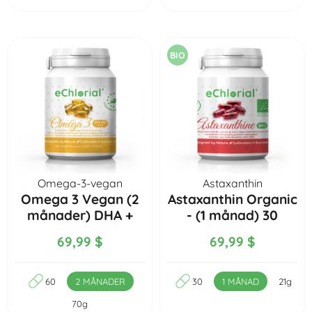
BIO
Omega-3-vegan
Astaxanthin
Omega 3 Vegan (2
Astaxanthin Organic
månader) DHA +
- (1 månad) 30
EPA - 60 kapslar
kapslar
69,99 $
69,99 $
60
2 MÅNADER
30
1 MÅNAD
21g
70g