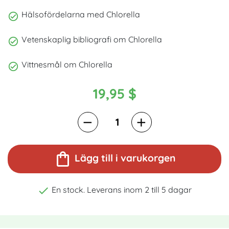
Hälsofördelarna med Chlorella
Vetenskaplig bibliografi om Chlorella
Vittnesmål om Chlorella
19,95 $
shopping_bag
Lägg till i varukorgen

En stock. Leverans inom 2 till 5 dagar