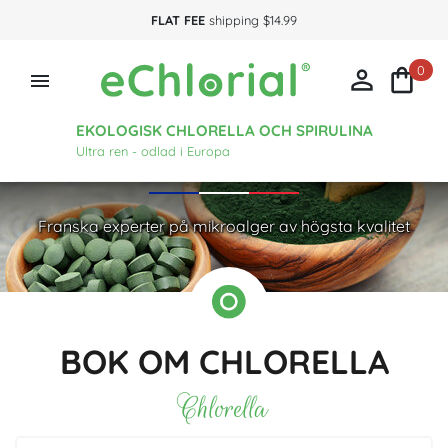
FLAT FEE
shipping $14.99
0



EKOLOGISK CHLORELLA OCH SPIRULINA
Ultra ren - odlad i Europa
Franska experter på mikroalger av högsta kvalitet
BOK OM CHLORELLA
Chlorella