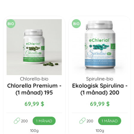
BIO
BIO
Chlorella-bio
Spiruline-bio
Chlorella Premium -
Ekologisk Spirulina -
(1 månad) 195
(1 månad) 200
tabletter
tabletter
69,99 $
69,99 $
200
1 MÅNAD
200
1 MÅNAD
100g
100g