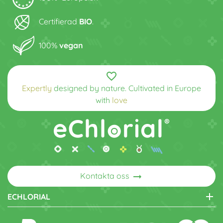
Certifierad
BIO
.
100%
vegan
favorite_border
Expertly
designed by nature. Cultivated in Europe
with
love
arrow_right_alt
Kontakta oss
add
ECHLORIAL