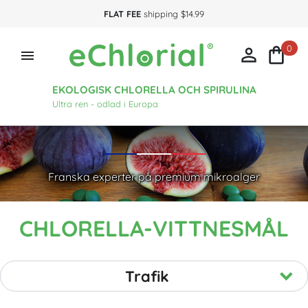
FLAT FEE
shipping $14.99
0



EKOLOGISK CHLORELLA OCH SPIRULINA
Ultra ren - odlad i Europa
Franska experter på premium mikroalger
CHLORELLA-VITTNESMÅL
Trafik