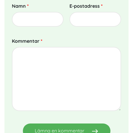
Namn
*
E-postadress
*
Kommentar
*
east
Lämna en kommentar