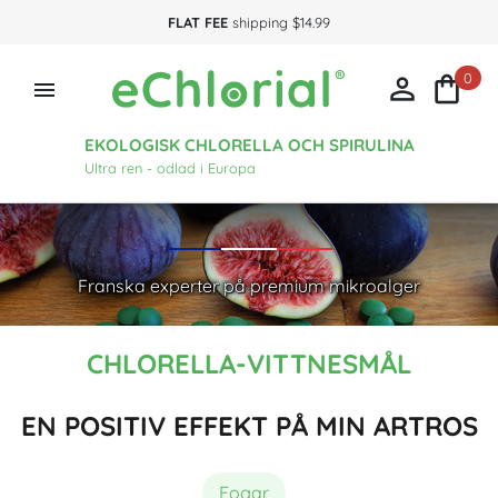
FLAT FEE
shipping $14.99
0



EKOLOGISK CHLORELLA OCH SPIRULINA
Ultra ren - odlad i Europa
Franska experter på premium mikroalger
CHLORELLA-VITTNESMÅL
EN POSITIV EFFEKT PÅ MIN ARTROS
Fogar