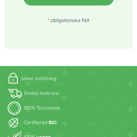
*
obligatoriska fält
Säker betalning
Snabb leverans
100% *Europeisk
Certifierad
BIO
.
100%
vegan