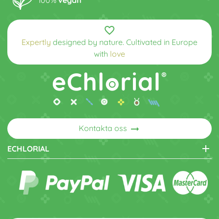
favorite_border
Expertly
designed by nature. Cultivated in Europe
with
love
arrow_right_alt
Kontakta oss
add
ECHLORIAL