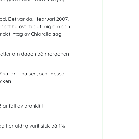
d. Det var då, i februari 2007,
er att ha övertygat mig om den
ndet intag av Chlorella såg
tabletter om dagen på morgonen
a, ont i halsen, och i dessa
ucken.
 anfall av bronkit i
g har aldrig varit sjuk på 1 ½