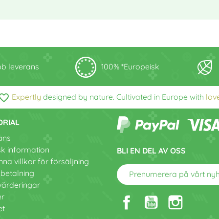
b leverans
100% *Europeisk
vorite_border
Expertly
designed by nature. Cultivated in Europe with
lov
ORIAL
ans
sk information
BLI EN DEL AV OSS
na villkor för försäljning
 betalning
Prenumerera på vårt ny
värderingar
er
et