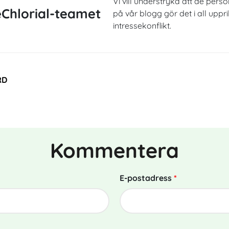
Vi vill understryka att de perso
Chlorial-teamet
på vår blogg gör det i all uppr
intressekonflikt.
RD
Kommentera
E-postadress
*