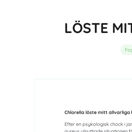
LÖSTE MI
Fo
Chlorella löste mitt allvarli
Efter en psykologisk chock i j
aureus utnyttjade situationen fö