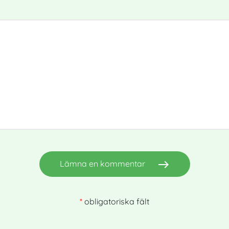
east
Lämna en kommentar
*
obligatoriska fält