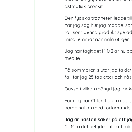
astmatisk bronkit.
Den fysiska tröttheten ledde ti
när jag såg hur jag mådde, som
roll som denna produkt spelade
mina lemmar normala ut igen.
Jag har tagit det i 1 1/2 år n
med te.
På sommaren slutar jag ta det 
fall tar jag 25 tabletter och n
Oavsett vilken mängd jag tar k
För mig har Chlorella en magisk 
kombination med förlamande as
Jag är nästan säker på att ja
år. Men det betyder inte att min