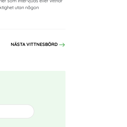
ner som intervjuas eller vittnar
iktighet utan någon
east
NÄSTA VITTNESBÖRD