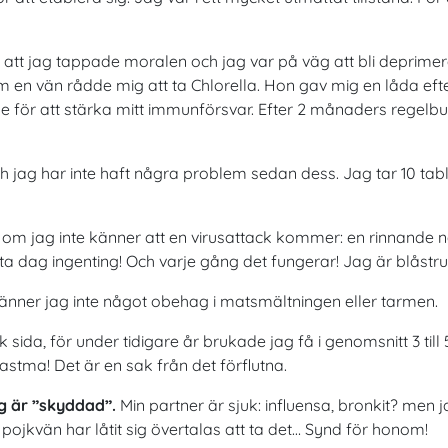
ll att jag tappade moralen och jag var på väg att bli deprimera
 en vän rådde mig att ta Chlorella. Hon gav mig en låda eft
 för att stärka mitt immunförsvar. Efter 2 månaders regelbu
u och jag har inte haft några problem sedan dess. Jag tar 10 
om jag inte känner att en virusattack kommer: en rinnande näs
ästa dag ingenting! Och varje gång det fungerar! Jag är blåstr
änner jag inte något obehag i matsmältningen eller tarmen.
sida, för under tidigare år brukade jag få i genomsnitt 3 till 5
tma! Det är en sak från det förflutna.
g är ”skyddad”.
Min partner är sjuk: influensa, bronkit? men ja
 pojkvän har låtit sig övertalas att ta det… Synd för honom!