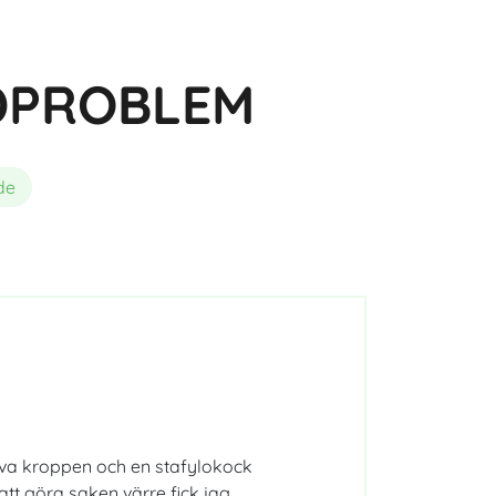
ögonen och synskärpan
UDPROBLEM
de
va kroppen och en stafylokock
 att göra saken värre fick jag