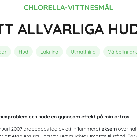
Sammansättning
Bästa ekologiska spirulina
Fördelar med astaxanthin för 
CHLORELLA-VITTNESMÅL
TT ALLVARLIGA H
gar
Hud
Läkning
Utmattning
Välbefinnan
ga hudproblem och hade en gynnsam effekt på min artros.
anuari 2007 drabbades jag av ett inflammerat
eksem
över hal
r att etablera sig! Jag var i ett mycket utmattat tillstånd. För