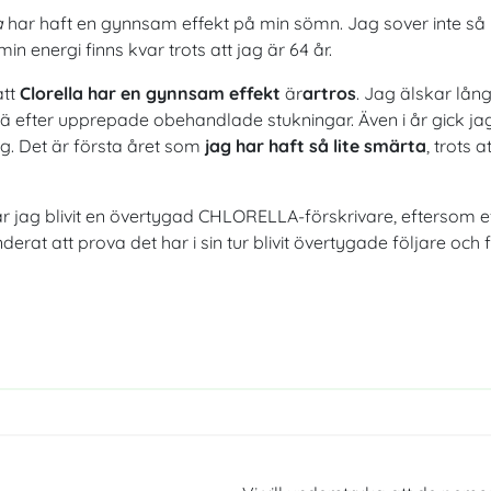
a
har haft en gynnsam effekt på min sömn. Jag sover inte så 
n energi finns kvar trots att jag är 64 år.
att
Clorella har en gynnsam effekt
är
artros
. Jag älskar lå
nä efter upprepade obehandlade stukningar. Även i år gick 
g. Det är första året som
jag har haft så lite smärta
, trots 
har jag blivit en övertygad CHLORELLA-förskrivare, eftersom e
t att prova det har i sin tur blivit övertygade följare och f