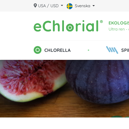
USA / USD
Svenska
EKOLOGI
Ultra ren -
•
CHLORELLA
SPI