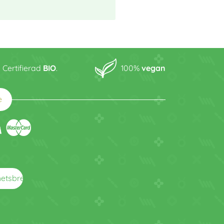
Certifierad
BIO
.
100%
vegan
e
arrow_right_alt
hetsbrev