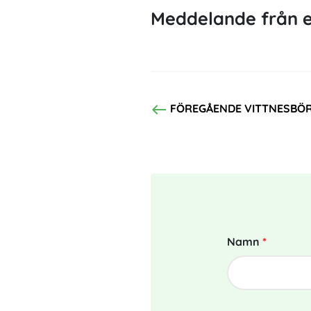
Meddelande från e
west
FÖREGÅENDE VITTNESBÖ
Namn
*